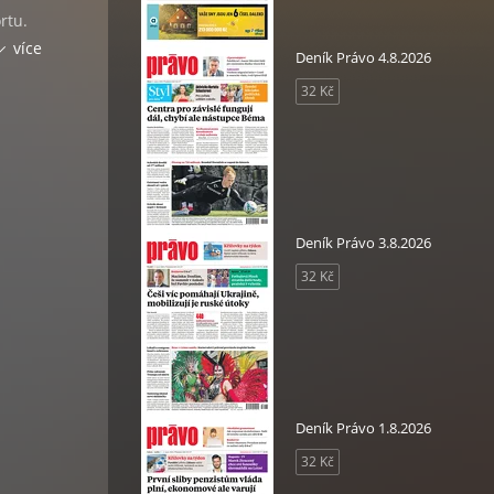
rtu.
em co
více
Deník Právo 4.8.2026
ní
32 Kč
orů.
světa
Deník Právo 3.8.2026
32 Kč
ogii,
Deník Právo 1.8.2026
32 Kč
bu,