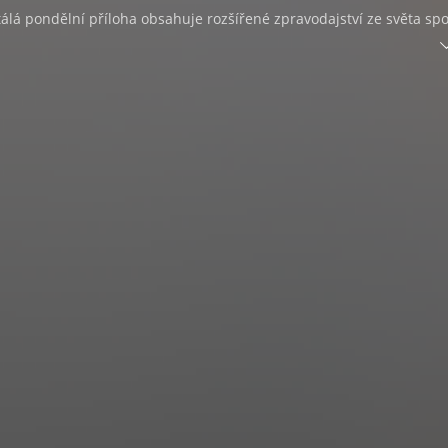
álá pondělní příloha obsahuje rozšířené zpravodajství ze světa spo
lná pondělní rubrika informuje o novinkách ze světa celebrit a vš
nformace o trendech ze světa počítačů, fotografování a audiovizuál
Styl je časopis především pro ženy, ale nejen pro ně. Překvapí
ory s osobnostmi ze šoubyznysu, vědy, umění, sportu i dalších ob
 žen, jež se dokázaly poprat s osudem. Nabízí nejnovější trendy ze 
 ale i báječné recepty pro začátečníky i pokročilé, které pro nás
ví kuchaři z celé republiky. Najdete tu i stránky věnované zdraví a
 bylinné medicíně se spoustou praktických tipů, jak se orientovat v
 při konkrétních chorobách a potížích nabízí naše zdravotnictví a
věda. Oblíbená jsou i témata a rady, jež se věnují vztahům, psychol
životního stylu či sexu.
Í
Barevný magazín nabízí praktické rady a tipy na zlepšení kvality
tenářům orientovat se v používaných materiálech, ať už jde o stav