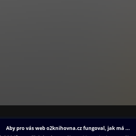
gn. Přináší exkluzivní rozhovory s významnými osobnostmi české ku
kém soukromí, nechybějí pravidelné stránky věnované zahrádkaření
tuře.
á literární příloha pro náročného čtenáře.
tení na celý víkend pro čtenáře všech generací, rozhovory, reportá
y. Navíc s televizním programem na celý týden.
ovna
Další zábava
Oneplay