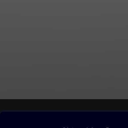
nebo bytový desi
v jejich autentic
zahradní architek
Čtvrtek
•
SALON
Jedinečn
Sobota
•
MAGAZÍN + TV
Č
historie, křížovk
Obsah ke stažení
Moje O2 Knih
Uvítací melodie
Přihlásit se
Aplikace a hry