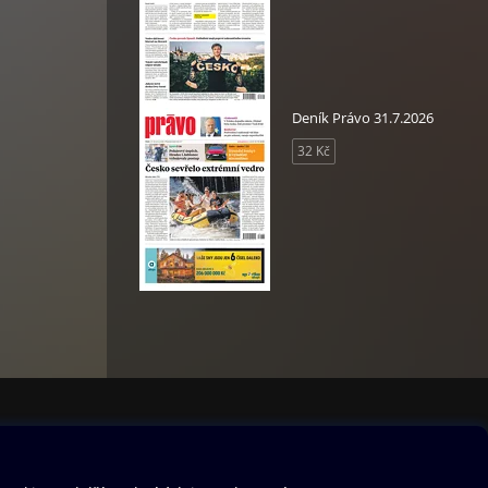
ltury
 a
Deník Právo 31.7.2026
32 Kč
že,