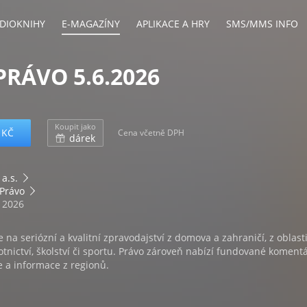
DIOKNIHY
E-MAGAZÍNY
APLIKACE A HRY
SMS/MMS INFO
PRÁVO 5.6.2026
Koupit jako
 KČ
Cena včetně DPH
dárek
 a.s.
 Právo
. 2026
 na seriózní a kvalitní zpravodajství z domova a zahraničí, z oblast
tnictví, školství či sportu. Právo zároveň nabízí fundované koment
e a informace z regionů.