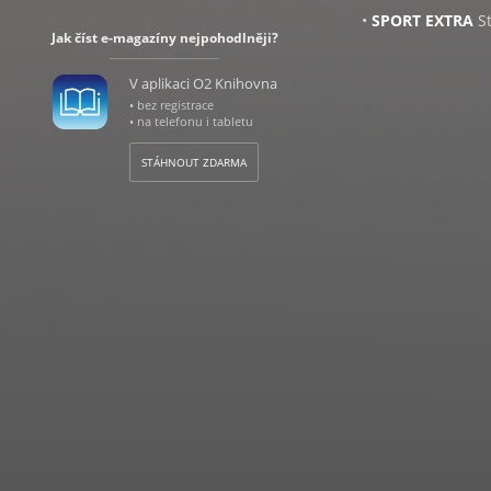
•
SPORT EXTRA
St
Jak číst e-magazíny nejpohodlněji?
•
KOKTEJL
Pravide
hýbe společností.
V aplikaci O2 Knihovna
•
PC - TV - FOTO
I
• bez registrace
techniky.
• na telefonu i tabletu
Úterý
STÁHNOUT ZDARMA
•
STYL PRO ŽENY
zajímavými rozhov
Inspiruje příběhy
módy i kosmetiky,
připravují špičko
přírodní, zejména
možnostech, které
moderní lékařská 
rodině, zdravému 
Středa
•
DŮM & BYDLEN
bydlení. Pomáhá č