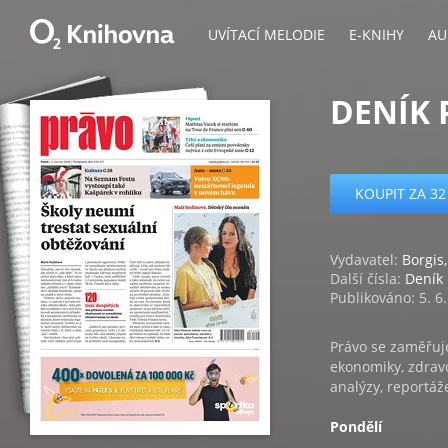
UVÍTACÍ MELODIE
E-KNIHY
AU
DENÍK 
KOUPIT ZA 32
Vydavatel:
Borgis,
Další čísla:
Deník
Publikováno: 5. 6
Právo se zaměřuje
ekonomiky, zdravo
analýzy, reportáž
Pondělí