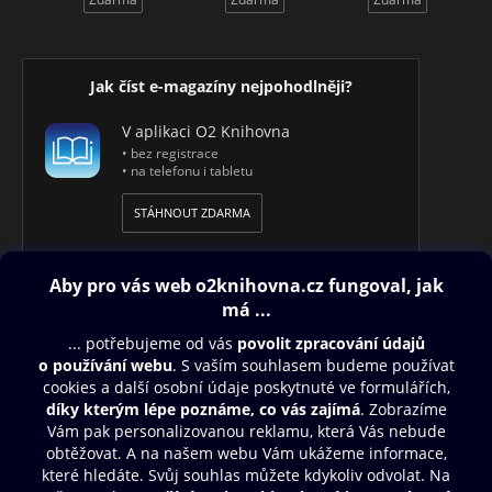
Jak číst e-magazíny nejpohodlněji?
V aplikaci O2 Knihovna
• bez registrace
• na telefonu i tabletu
STÁHNOUT ZDARMA
Obsah ke stažení
Moje O2 Knihovna
Další zábava