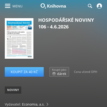
MENU
HOSPODÁŘSKÉ NOVINY
106 - 4.6.2026
Koupit jako
KOUPIT ZA 40 KČ
Cena včetně DPH
dárek
NOVINY
Vydavatel:
Economia, a.s.