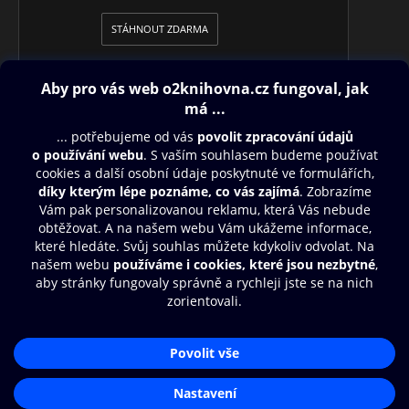
STÁHNOUT ZDARMA
Obsah ke stažení
Moje O2 Knihovna
Další zábava
© O2 Czech Republic a.s.
Nákupní řád
Přístupnost
Aplikace O2 Knihovna
Zásady zpracování osobních údajů
Čti a poslouchej své e-knihy a
Cookies