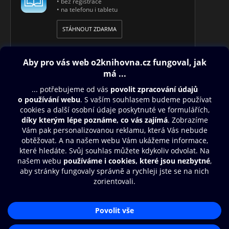
• bez registrace
• na telefonu i tabletu
STÁHNOUT ZDARMA
Obsah ke stažení
Moje O2 Knihovna
Další zábava
© O2 Czech Republic a.s.
Nákupní řád
Přístupnost
Aplikace O2 Knihovna
Zásady zpracování osobních údajů