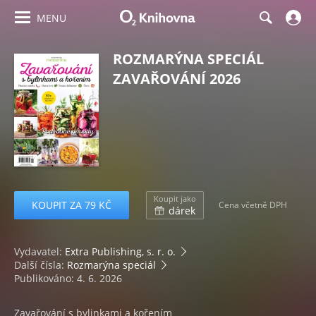
MENU
ROZMARÝNA SPECIÁL
ZAVAŘOVÁNÍ 2026
Koupit jako
KOUPIT ZA 79 KČ
Cena včetně DPH
dárek
Vydavatel:
Extra Publishing, s. r. o.
Další čísla:
Rozmarýna speciál
Publikováno: 4. 6. 2026
Zavařování s bylinkami a kořením