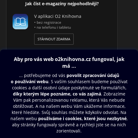
Jak číst e-magazíny nejpohodlněji?
V aplikaci O2 Knihovna
• bez registrace
• na telefonu i tabletu
STÁHNOUT ZDARMA
Obsah ke stažení
Moje O2 Knihovna
Další zábava
© O2 Czech Republic a.s.