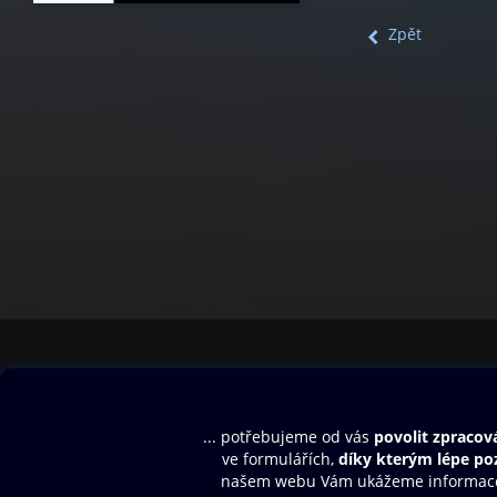
Zpět
Obsah ke stažení
Moje O2 Knih
Uvítací melodie
Přihlásit se
Aplikace a hry
E-knihy
Dárkový poukaz
SMS/MMS Info
Audioknihy
Nápověda
Blog