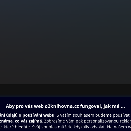
ovna
Další zábava
Oneplay
Oneplay Originály
Sport