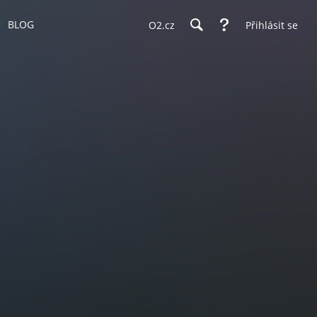
BLOG
O2.cz
Přihlásit se