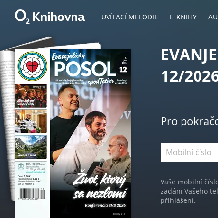
UVÍTACÍ MELODIE
E-KNIHY
AU
EVANJE
12/202
Pro pokrač
Vaše mobilní čísl
zadání Vašeho te
přihlášení.