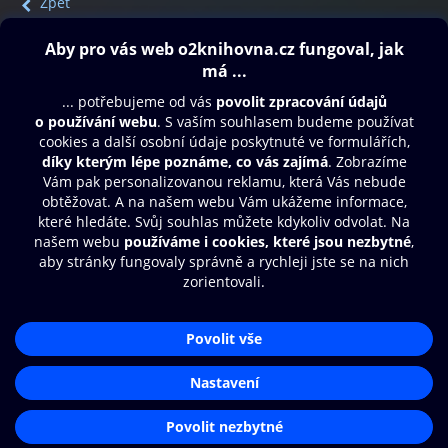
Zpět
Obsah ke stažení
Moje O2 Knihovna
Další zábava
© O2 Czech Republic a.s.
Nákupní řád
Přístupnost
Aplikace O2 Knihovna
Zásady zpracování osobních údajů
Čti a poslouchej své e-knihy a
Cookies
audioknihy rychleji a pohodlněji.
Nastavení cookies