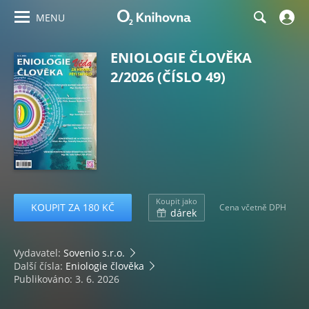
MENU
ENIOLOGIE ČLOVĚKA
2/2026 (ČÍSLO 49)
Koupit jako
KOUPIT ZA 180 KČ
Cena včetně DPH
dárek
Vydavatel:
Sovenio s.r.o.
Další čísla:
Eniologie člověka
Publikováno: 3. 6. 2026