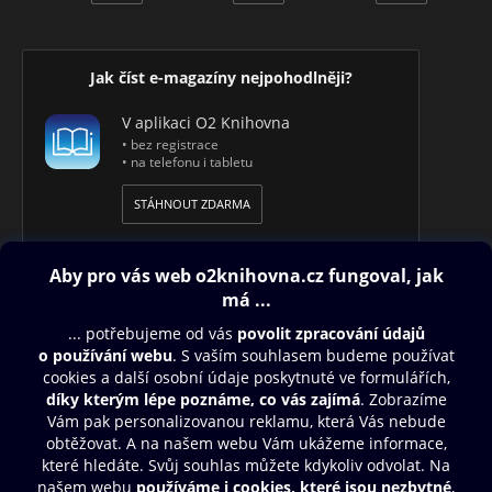
staví a rozvíjejí své výzkumy a poznání a dovádějí je do
takových rozměrů, které nás mohou posunout za hranice
všech našich představ o štěstí, blahobytu a šťastném životě.
Jak číst e-magazíny nejpohodlněji?
V aplikaci O2 Knihovna
• bez registrace
• na telefonu i tabletu
STÁHNOUT ZDARMA
Obsah ke stažení
Moje O2 Knihovna
Další zábava