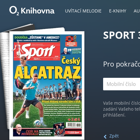
UVÍTACÍ MELODIE
E-KNIHY
AU
SPORT 
Pro pokrač
Vaše mobilní čísl
zadání Vašeho te
přihlášení.
Zpět