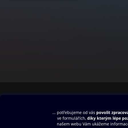
Obsah ke stažení
Moje O2 Knih
Uvítací melodie
Přihlásit se
Aplikace a hry
E-knihy
Dárkový poukaz
SMS/MMS Info
Audioknihy
Nápověda
Blog