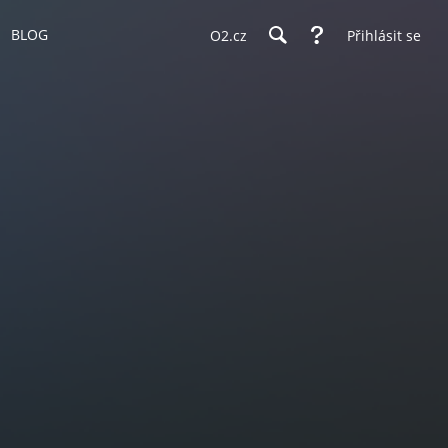
BLOG
O2.cz
Přihlásit se