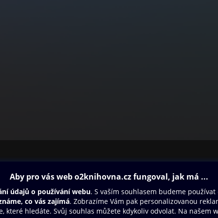
ovna
Další zábava
Oneplay
Oneplay Originály
Sport