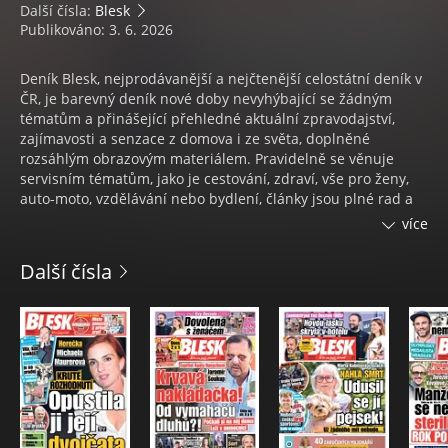
Další čísla:
Blesk
Publikováno: 3. 6. 2026
Deník Blesk, nejprodávanější a nejčtenější celostátní deník v
ČR, je barevný deník nové doby nevyhýbající se žádným
tématům a přinášející přehledné aktuální zpravodajství,
zajímavosti a senzace z domova i ze světa, doplněné
rozsáhlým obrazovým materiálem. Pravidelně se věnuje
servisním tématům, jako je cestování, zdraví, vše pro ženy,
auto-moto, vzdělávání nebo bydlení, články jsou plné rad a
doporučení. Sobotní příloha je souhrnem nejzajímavějších
více
událostí týdne ve společnosti. V pátek vychází se
suplementem Blesk magazín. Deník Blesk vychází v
Další čísla
regionálních mutacích Praha, Praha a střední Čechy, jižní
Čechy, východní Čechy, severní Čechy, západní Čechy, Brno a
okolí, jižní Morava a severní Morava. V neděli vychází jeho
magazínový sourozenec Nedělní BLESK.