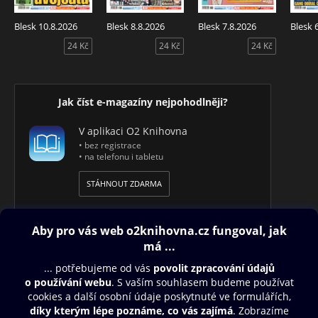
Blesk 10.8.2026
Blesk 8.8.2026
Blesk 7.8.2026
Blesk 
24 Kč
24 Kč
24 Kč
Jak číst e-magazíny nejpohodlněji?
V aplikaci O2 Knihovna
• bez registrace
• na telefonu i tabletu
STÁHNOUT ZDARMA
Obsah ke stažení
Moje O2 Knihovna