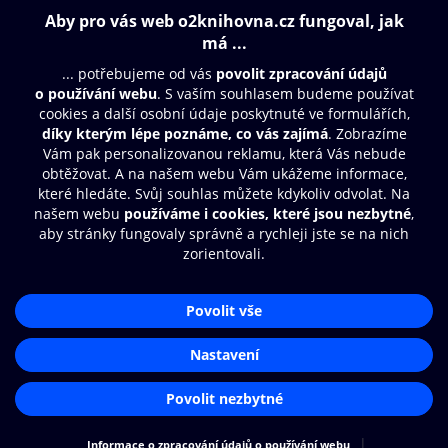
Obsah ke stažení
Moje O2 Knihovna
Další zábava
© O2 Czech Republic a.s.
Nákupní řád
Přístupnost
Aplikace O2 Knihovna
Zásady zpracování osobních údajů
Čti a poslouchej své e-knihy a
Cookies
audioknihy rychleji a pohodlněji.
Nastavení cookies
STÁHNOUT