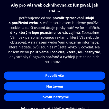
Obsah ke stažení
Moje O2 Knihovna
Další zábava
© O2 Czech Republic a.s.
Nákupní řád
Přístupnost
Aplikace O2 Knihovna
Zásady zpracování osobních údajů
Čti a poslouchej své e-knihy a
Cookies
audioknihy rychleji a pohodlněji.
Nastavení cookies
STÁHNOUT