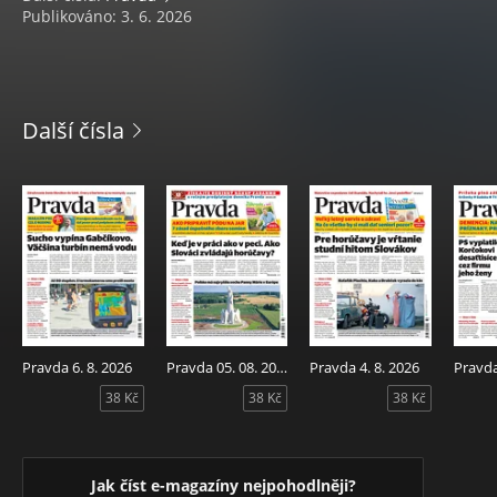
Publikováno: 3. 6. 2026
Další čísla
Pravda 6. 8. 2026
Pravda 05. 08. 2026
Pravda 4. 8. 2026
Pravda
38 Kč
38 Kč
38 Kč
Jak číst e-magazíny nejpohodlněji?