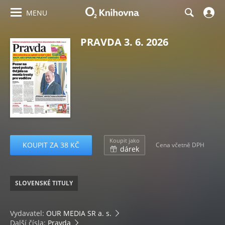
MENU
PRAVDA 3. 6. 2026
Koupit jako
KOUPIT ZA 38 KČ
Cena včetně DPH
dárek
SLOVENSKÉ TITULY
Vydavatel:
OUR MEDIA SR a. s.
Další čísla:
Pravda