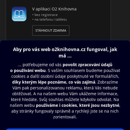
V aplikaci O2 Knihovna
• bez registrace
• na telefonu i tabletu
STÁHNOUT ZDARMA
Obsah ke stažení
Moje O2 Knihovna
Další zábava
© O2 Czech Republic a.s.
Nákupní řád