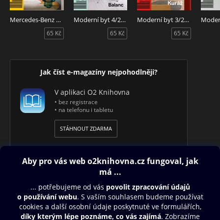
Mercedes-Benz magazín 6/2026
Moderní byt 4/2026
Moderní byt 3/2026
65 Kč
65 Kč
65 Kč
Jak číst e-magazíny nejpohodlněji?
V aplikaci O2 Knihovna
• bez registrace
• na telefonu i tabletu
STÁHNOUT ZDARMA
Obsah ke stažení
Moje O2 Knihovna