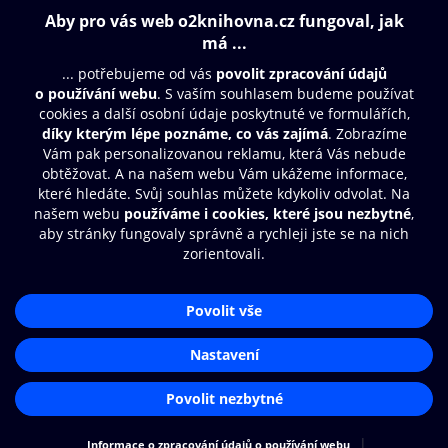
Obsah ke stažení
Moje O2 Knihovna
Další zábava
© O2 Czech Republic a.s.
Nákupní řád
Přístupnost
Aplikace O2 Knihovna
Zásady zpracování osobních údajů
Čti a poslouchej své e-knihy a
Cookies
audioknihy rychleji a pohodlněji.
Nastavení cookies
STÁHNOUT