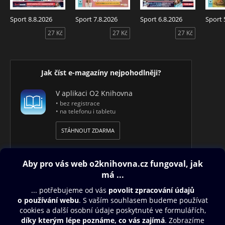
Sport 8.8.2026
Sport 7.8.2026
Sport 6.8.2026
Sport 
27 Kč
27 Kč
27 Kč
Jak číst e-magazíny nejpohodlněji?
V aplikaci O2 Knihovna
• bez registrace
• na telefonu i tabletu
STÁHNOUT ZDARMA
Obsah ke stažení
Moje O2 Knihovna