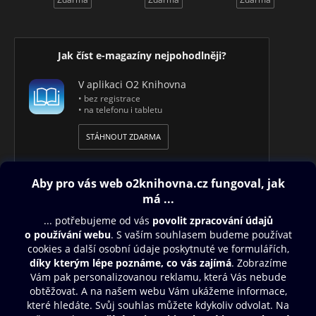
Jak číst e-magazíny nejpohodlněji?
V aplikaci O2 Knihovna
• bez registrace
• na telefonu i tabletu
STÁHNOUT ZDARMA
Obsah ke stažení
Moje O2 Knihovna
Další zábava