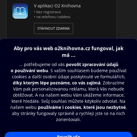
V aplikaci O2 Knihovna
• bez registrace
• na telefonu i tabletu
STÁHNOUT ZDARMA
Obsah ke stažení
Moje O2 Knihovna
Další zábava
© O2 Czech Republic a.s.
Nákupní řád
Přístupnost