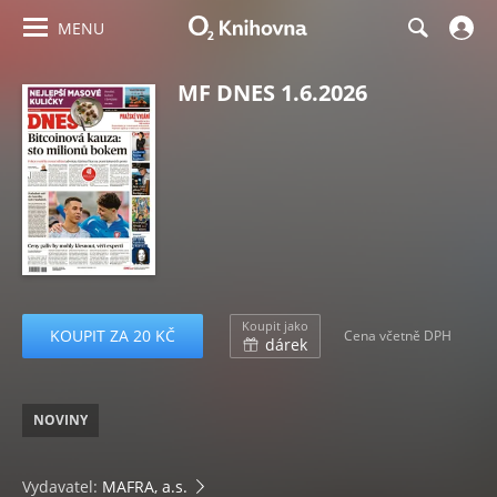
MENU
MF DNES 1.6.2026
Koupit jako
KOUPIT ZA 20 KČ
Cena včetně DPH
dárek
NOVINY
Vydavatel:
MAFRA, a.s.