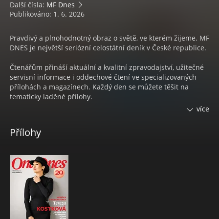
Další čísla:
MF Dnes
Publikováno: 1. 6. 2026
Pravdivý a plnohodnotný obraz o světě, ve kterém žijeme. MF
DNES je největší seriózní celostátní deník v České republice.
Čtenářům přináší aktuální a kvalitní zpravodajství, užitečné
servisní informace i oddechové čtení ve specializovaných
přílohách a magazínech. Každý den se můžete těšit na
tematicky laděné přílohy.
více
Každý týden na 4 magazíny:
Přílohy
• Pondělí s nejčtenějším ženským časopisem
ONA DNES
• V úterý čtenáři naleznou speciální přílohu s ověřenými
spotřebitelskými
TESTY KVALITY
• Středa s inspirací pro váš domov a zahradu v
DOMA DNES
• Čtvrtek s televizním programem
Magazín DNES+TV
• Pátek se mohou čtenáři těšit na časopis
DNES Speciál
• Sobota se spoustou zajímavého čtení na volné dny ve
Víkend DNES a v Orientaci Lidových novin.