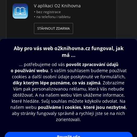
V aplikaci O2 Knihovna
• bez registrace
• na telefonu i tabletu
STÁHNOUT ZDARMA
Obsah ke stažení
Moje O2 Knihovna
Další zábava
© O2 Czech Republic a.s.
Nákupní řád
Přístupnost