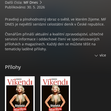
Další čísla:
MF Dnes
Publikováno: 30. 5. 2026
Pravdivý a plnohodnotný obraz o světě, ve kterém žijeme. MF
DNES je největší seriózní celostátní deník v České republice.
Čtenářům přináší aktuální a kvalitní zpravodajství, užitečné
servisní informace i oddechové čtení ve specializovaných
přílohách a magazínech. Každý den se můžete těšit na
tematicky laděné přílohy.
více
Každý týden na 4 magazíny:
Přílohy
• Pondělí s nejčtenějším ženským časopisem
ONA DNES
• V úterý čtenáři naleznou speciální přílohu s ověřenými
spotřebitelskými
TESTY KVALITY
• Středa s inspirací pro váš domov a zahradu v
DOMA DNES
• Čtvrtek s televizním programem
Magazín DNES+TV
• Pátek se mohou čtenáři těšit na časopis
DNES Speciál
• Sobota se spoustou zajímavého čtení na volné dny ve
Víkend DNES a v Orientaci Lidových novin.