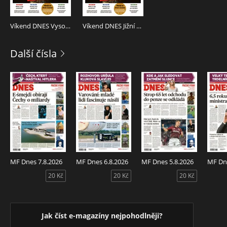
V RÁMCI NÁKUPU MÁTE K DISPOZICI 2 LIBOVOLNÁ
REGIONÁLNÍ VYDÁNÍ TOHOTO TITULU.
Víkend DNES Vysočina - 30.5.2026
Víkend DNES Jižní Čechy - 30.5.2026
Další čísla
MF Dnes 7.8.2026
MF Dnes 6.8.2026
MF Dnes 5.8.2026
MF Dne
20 Kč
20 Kč
20 Kč
Jak číst e-magazíny nejpohodlněji?