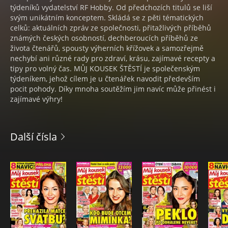
týdeníků vydatelství RF Hobby. Od předchozích titulů se liší
svým unikátním konceptem. Skládá se z pěti tématických
celků: aktuálních zpráv ze společnosti, přitažlivých příběhů
známých českých osobností, dechberoucích příběhů ze
života čtenářů, spousty výherních křížovek a samozřejmě
nechybí ani různé rady pro zdraví, krásu, zajímavé recepty a
tipy pro volný čas. MŮJ KOUSEK ŠTĚSTÍ je společenským
týdeníkem, jehož cílem je u čtenářek navodit především
pocit pohody. Díky mnoha soutěžím jim navíc může přinést i
zajímavé výhry!
Další čísla