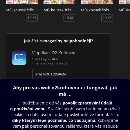
Můj kousek štěstí 32/2026
Můj kousek štěstí 31/2026
Můj kousek štěstí 30/2026
19 Kč
19 Kč
19 Kč
Jak číst e-magazíny nejpohodlněji?
V aplikaci O2 Knihovna
• bez registrace
• na telefonu i tabletu
STÁHNOUT ZDARMA
Obsah ke stažení
Moje O2 Knihovna