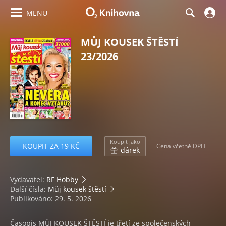
MENU
MŮJ KOUSEK ŠTĚSTÍ
23/2026
Koupit jako
KOUPIT ZA 19 KČ
Cena včetně DPH
dárek
Vydavatel:
RF Hobby
Další čísla:
Můj kousek štěstí
Publikováno: 29. 5. 2026
Časopis MŮJ KOUSEK ŠTĚSTÍ je třetí ze společenských