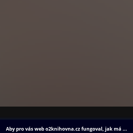
ovna
Další zábava