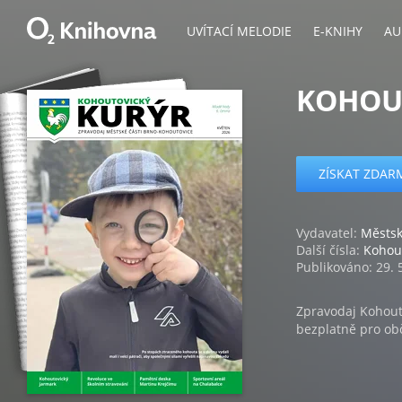
UVÍTACÍ MELODIE
E-KNIHY
AU
KOHOUT
ZÍSKAT ZDAR
Vydavatel:
Městsk
Další čísla:
Kohout
Publikováno: 29. 
Zpravodaj Kohout
bezplatně pro ob