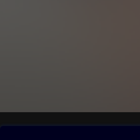
Obsah ke stažení
Moje O2 Knih