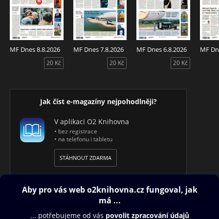
MF Dnes 8.8.2026
MF Dnes 7.8.2026
MF Dnes 6.8.2026
MF Dne
20 Kč
20 Kč
20 Kč
Jak číst e-magazíny nejpohodlněji?
V aplikaci O2 Knihovna
• bez registrace
• na telefonu i tabletu
STÁHNOUT ZDARMA
Obsah ke stažení