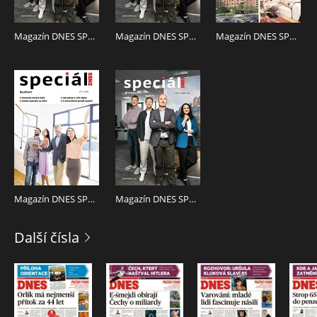
V RÁMCI NÁKUPU MÁTE K DISPOZICI 2 LIBOVOLNÁ
REGIONÁLNÍ VYDÁNÍ TOHOTO TITULU.
Magazín DNES SPECIÁL Jižní Čechy - 29.5.2026
Magazín DNES SPECIÁL Vysočina - 29.5.2026
Magazín DNES SPECIÁL Praha - 29.5.2026
Magazín DNES SPECIÁL Střední Čechy - 29.5.2026
Magazín DNES SPECIÁL Severní Čechy - 29.5.2026
Další čísla