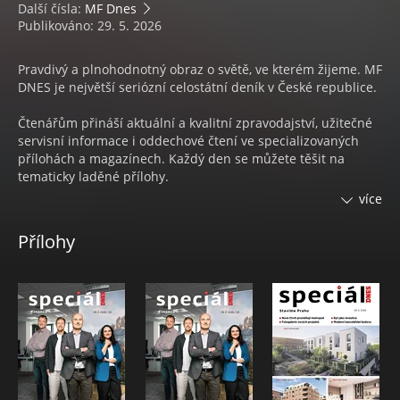
Další čísla:
MF Dnes
Publikováno: 29. 5. 2026
Pravdivý a plnohodnotný obraz o světě, ve kterém žijeme. MF
DNES je největší seriózní celostátní deník v České republice.
Čtenářům přináší aktuální a kvalitní zpravodajství, užitečné
servisní informace i oddechové čtení ve specializovaných
přílohách a magazínech. Každý den se můžete těšit na
tematicky laděné přílohy.
více
Každý týden na 4 magazíny:
Přílohy
• Pondělí s nejčtenějším ženským časopisem
ONA DNES
• V úterý čtenáři naleznou speciální přílohu s ověřenými
spotřebitelskými
TESTY KVALITY
• Středa s inspirací pro váš domov a zahradu v
DOMA DNES
• Čtvrtek s televizním programem
Magazín DNES+TV
• Pátek se mohou čtenáři těšit na časopis
DNES Speciál
• Sobota se spoustou zajímavého čtení na volné dny ve
Víkend DNES a v Orientaci Lidových novin.