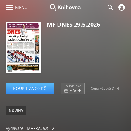
MENU
MF DNES 29.5.2026
Koupit jako
KOUPIT ZA 20 KČ
Cena včetně DPH
dárek
NOVINY
Vydavatel:
MAFRA, a.s.