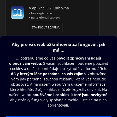
V aplikaci O2 Knihovna
• bez registrace
• na telefonu i tabletu
STÁHNOUT ZDARMA
Obsah ke stažení
Moje O2 Knihovna
Další zábava
© O2 Czech Republic a.s.
Nákupní řád