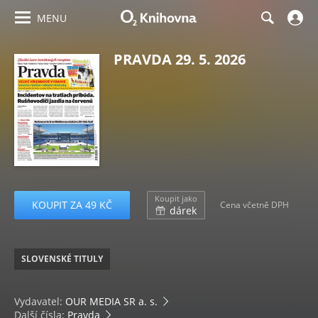
MENU
PRAVDA 29. 5. 2026
Koupit jako
KOUPIT ZA 49 KČ
Cena včetně DPH
dárek
SLOVENSKÉ TITULY
Vydavatel:
OUR MEDIA SR a. s.
Další čísla:
Pravda