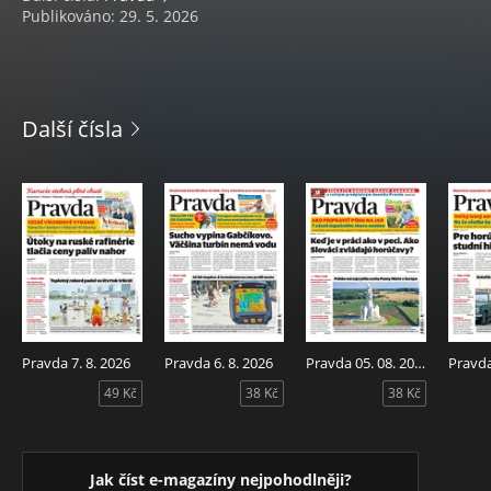
Publikováno: 29. 5. 2026
Další čísla
Pravda 7. 8. 2026
Pravda 6. 8. 2026
Pravda 05. 08. 2026
Pravda
49 Kč
38 Kč
38 Kč
Jak číst e-magazíny nejpohodlněji?