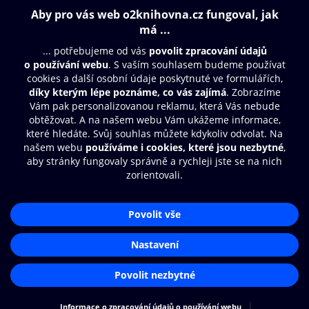
Obsah ke stažení
Moje O2 Knihovna
Další zábava
© O2 Czech Republic a.s.
Nákupní řád
Přístupnost
Aplikace O2 Knihovna
Zásady zpracování osobních údajů
Čti a poslouchej své e-knihy a
Cookies
audioknihy rychleji a pohodlněji.
Nastavení cookies
STÁHNOUT