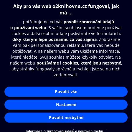
Obsah ke stažení
Moje O2 Knihovna
Další zábava
© O2 Czech Republic a.s.
Nákupní řád
Přístupnost
Aplikace O2 Knihovna
Zásady zpracování osobních údajů
Čti a poslouchej své e-knihy a
Cookies
audioknihy rychleji a pohodlněji.
Nastavení cookies
STÁHNOUT