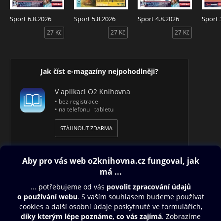
Sport 6.8.2026
Sport 5.8.2026
Sport 4.8.2026
Sport 
27 Kč
27 Kč
27 Kč
Jak číst e-magazíny nejpohodlněji?
V aplikaci O2 Knihovna
• bez registrace
• na telefonu i tabletu
STÁHNOUT ZDARMA
Obsah ke stažení
Moje O2 Knihovna