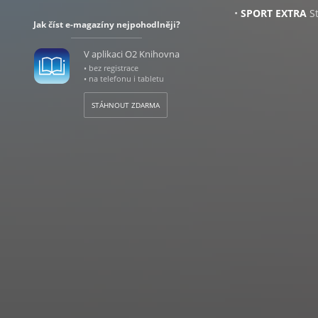
•
SPORT EXTRA
St
Jak číst e-magazíny nejpohodlněji?
•
KOKTEJL
Pravide
hýbe společností.
V aplikaci O2 Knihovna
•
PC - TV - FOTO
I
• bez registrace
techniky.
• na telefonu i tabletu
Úterý
STÁHNOUT ZDARMA
•
STYL PRO ŽENY
zajímavými rozhov
Inspiruje příběhy
módy i kosmetiky,
připravují špičko
přírodní, zejména
možnostech, které
moderní lékařská 
rodině, zdravému 
Středa
•
DŮM & BYDLEN
bydlení. Pomáhá č