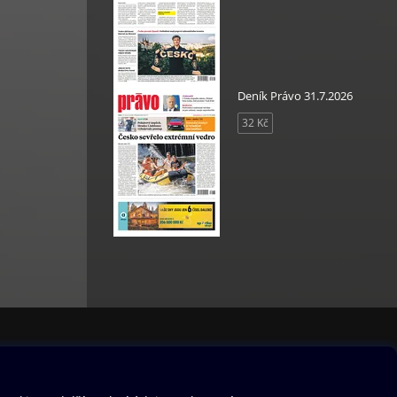
ltury
 a
Deník Právo 31.7.2026
32 Kč
že,