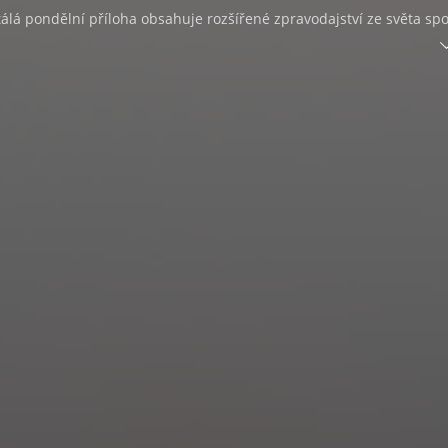
álá pondělní příloha obsahuje rozšířené zpravodajství ze světa spo
lná pondělní rubrika informuje o novinkách ze světa celebrit a vš
nformace o trendech ze světa počítačů, fotografování a audiovizuál
Styl je časopis především pro ženy, ale nejen pro ně. Překvapí
ory s osobnostmi ze šoubyznysu, vědy, umění, sportu i dalších ob
 žen, jež se dokázaly poprat s osudem. Nabízí nejnovější trendy ze 
 ale i báječné recepty pro začátečníky i pokročilé, které pro nás
ví kuchaři z celé republiky. Najdete tu i stránky věnované zdraví a
 bylinné medicíně se spoustou praktických tipů, jak se orientovat v
 při konkrétních chorobách a potížích nabízí naše zdravotnictví a
věda. Oblíbená jsou i témata a rady, jež se věnují vztahům, psychol
životního stylu či sexu.
Í
Barevný magazín nabízí praktické rady a tipy na zlepšení kvality
tenářům orientovat se v používaných materiálech, ať už jde o stav