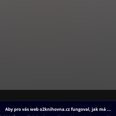
gn. Přináší exkluzivní rozhovory s významnými osobnostmi české ku
kém soukromí, nechybějí pravidelné stránky věnované zahrádkaření
tuře.
á literární příloha pro náročného čtenáře.
tení na celý víkend pro čtenáře všech generací, rozhovory, reportá
y. Navíc s televizním programem na celý týden.
ovna
Další zábava
Oneplay