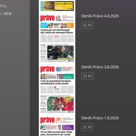
rtu.
em co
více
Deník Právo 4.8.2026
ní
32 Kč
orů.
světa
Deník Právo 3.8.2026
32 Kč
ogii,
Deník Právo 1.8.2026
32 Kč
bu,