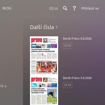
BLOG
O2.cz
Přihlásit se
Další čísla
Deník Právo 6.8.2026
32 Kč
Deník Právo 5.8.2026
i
32 Kč
áře a