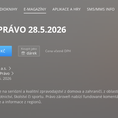
DIOKNIHY
E-MAGAZÍNY
APLIKACE A HRY
SMS/MMS INFO
PRÁVO 28.5.2026
Koupit jako
 KČ
Cena včetně DPH
dárek
 a.s.
 Právo
5. 2026
 na seriózní a kvalitní zpravodajství z domova a zahraničí, z oblast
tnictví, školství či sportu. Právo zároveň nabízí fundované koment
e a informace z regionů.