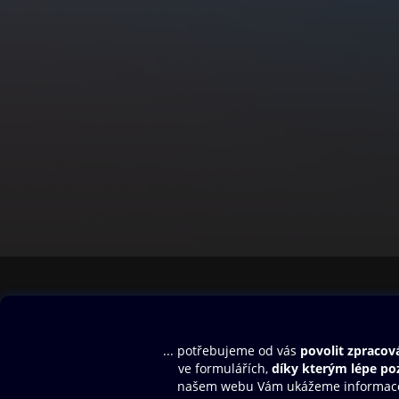
Obsah ke stažení
Moje O2 Knih
Uvítací melodie
Přihlásit se
Aplikace a hry
E-knihy
Dárkový poukaz
SMS/MMS Info
Audioknihy
Nápověda
Blog