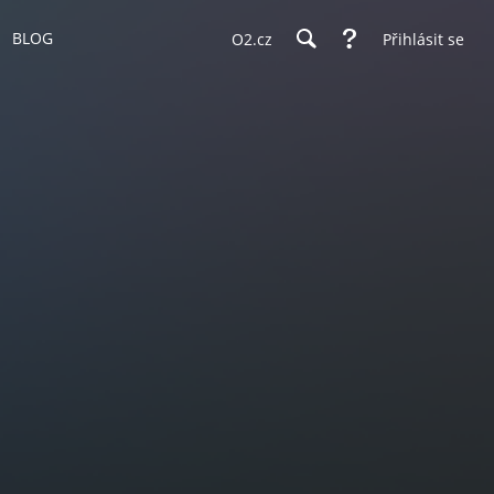
BLOG
O2.cz
Přihlásit se