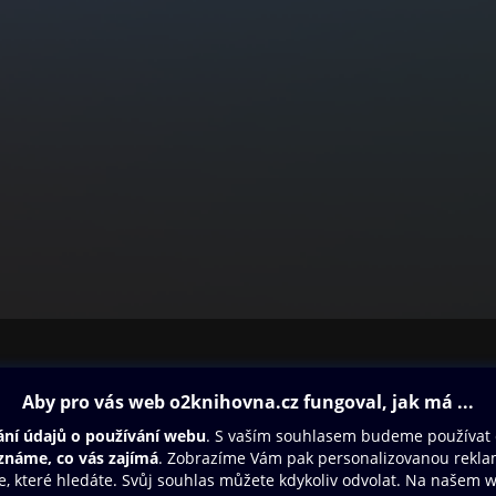
ovna
Další zábava
Oneplay
Oneplay Originály
Sport