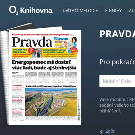
UVÍTACÍ MELODIE
E-KNIHY
AU
PRAVDA 
Pro pokrač
Vaše mobilní čísl
zadání Vašeho te
přihlášení.
Zpět