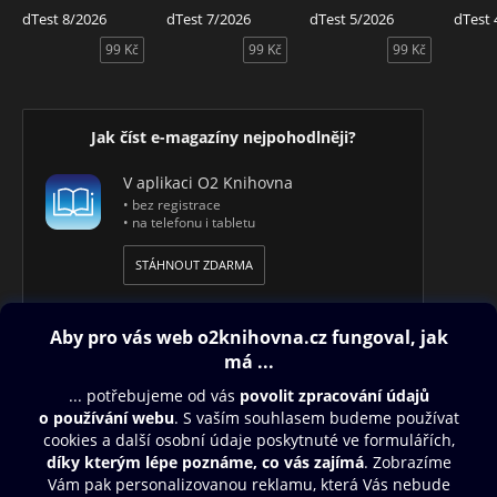
dTest 8/2026
dTest 7/2026
dTest 5/2026
dTest 
99 Kč
99 Kč
99 Kč
Jak číst e-magazíny nejpohodlněji?
V aplikaci O2 Knihovna
• bez registrace
• na telefonu i tabletu
STÁHNOUT ZDARMA
Obsah ke stažení
Moje O2 Knihovna