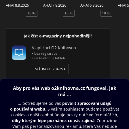
AHA! 8.8.2026
AHA! 7.8.2026
AHA! 6.8.2026
AHA! 5
18 Kč
18 Kč
18 Kč
Jak číst e-magazíny nejpohodlněji?
V aplikaci O2 Knihovna
• bez registrace
• na telefonu i tabletu
STÁHNOUT ZDARMA
Obsah ke stažení
Moje O2 Knihovna