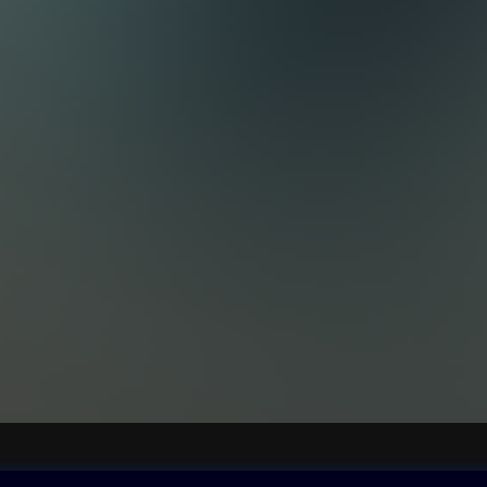
ovna
Další zábava