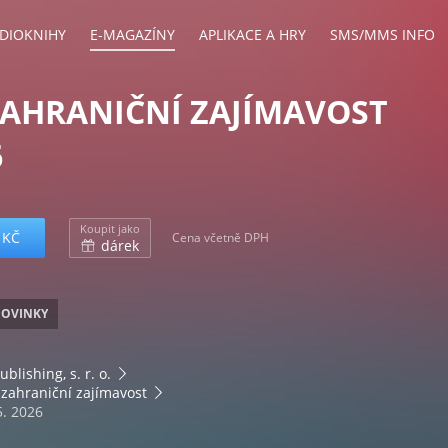
DIOKNIHY
E-MAGAZÍNY
APLIKACE A HRY
SMS/MMS INFO
ZAHRANIČNÍ ZAJÍMAVOST
6
Koupit jako
 KČ
Cena včetně DPH
dárek
OVINKY
ublishing, s. r. o.
zahraniční zajímavost
5. 2026