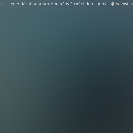
pis - Legendární populárně-naučný čtrnáctideník plný zajímavostí z