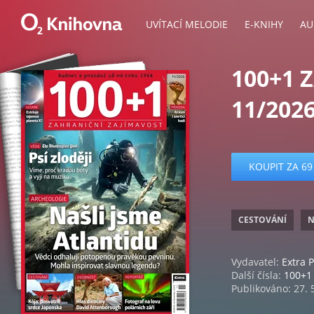
UVÍTACÍ MELODIE
E-KNIHY
AU
100+1 
11/202
KOUPIT ZA 69
CESTOVÁNÍ
N
Vydavatel:
Extra P
Další čísla:
100+1 
Publikováno: 27. 