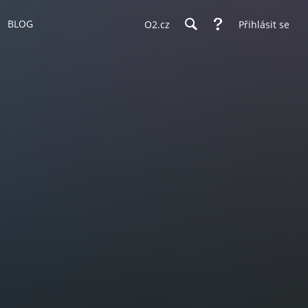
BLOG
O2.cz
Přihlásit se