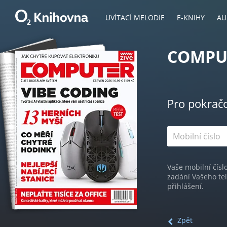
UVÍTACÍ MELODIE
E-KNIHY
AU
COMPUT
Pro pokrač
Vaše mobilní čísl
zadání Vašeho te
přihlášení.
Zpět