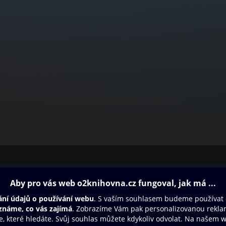
ovna
Další zábava
Oneplay
Oneplay Originály
Sport