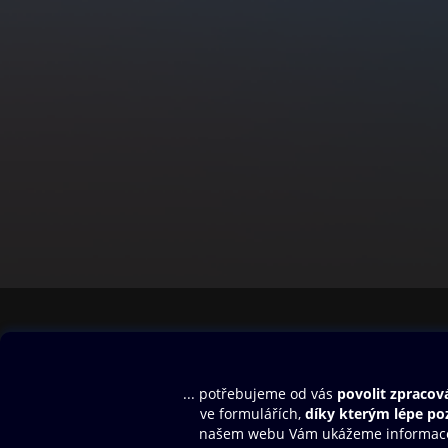
Obsah ke stažení
Moje O2 Knih
Uvítací melodie
Přihlásit se
Aplikace a hry
E-knihy
Dárkový poukaz
SMS/MMS Info
Audioknihy
Nápověda
Blog