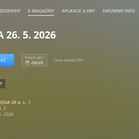
DIOKNIHY
E-MAGAZÍNY
APLIKACE A HRY
SMS/MMS INFO
26. 5. 2026
Koupit jako
 KČ
Cena včetně DPH
dárek
Y
DIA SR a. s.
a
5. 2026