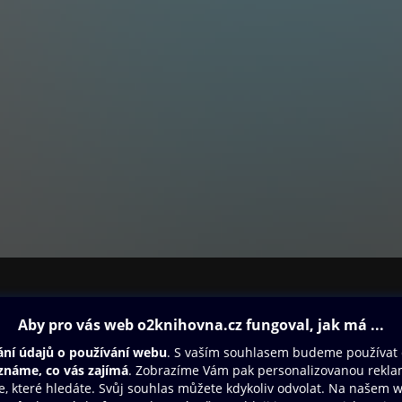
ovna
Další zábava
Oneplay
Oneplay Originály
Sport