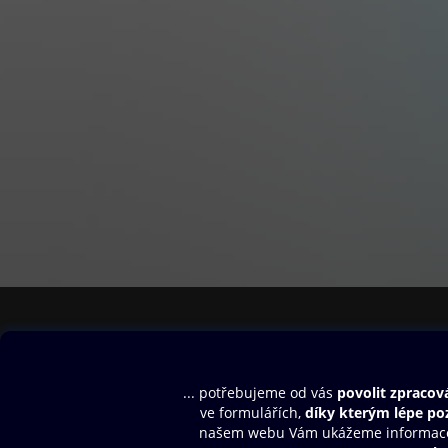
Obsah ke stažení
Moje O2 Knih
Uvítací melodie
Přihlásit se
Aplikace a hry
E-knihy
Dárkový poukaz
SMS/MMS Info
Audioknihy
Nápověda
Blog