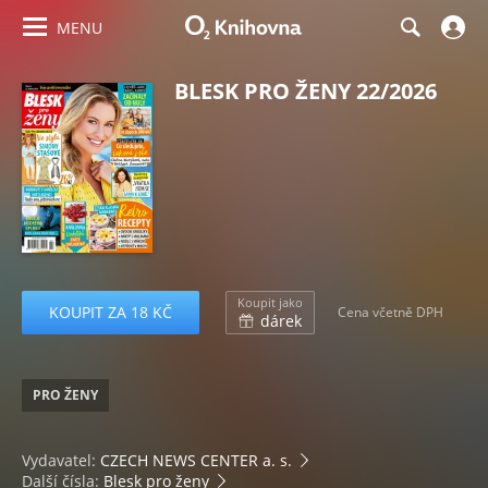
MENU
BLESK PRO ŽENY 22/2026
Koupit jako
KOUPIT ZA 18 KČ
Cena včetně DPH
dárek
PRO ŽENY
Vydavatel:
CZECH NEWS CENTER a. s.
Další čísla:
Blesk pro ženy