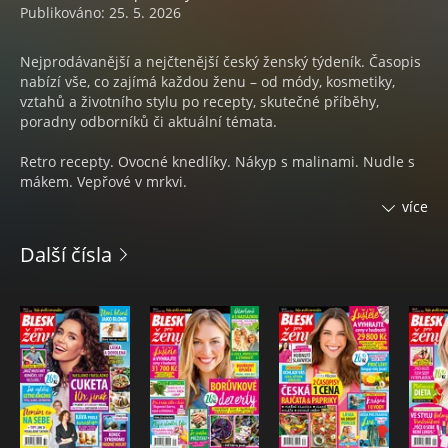
Publikováno: 25. 5. 2026
Nejprodávanější a nejčtenější český ženský týdeník. Časopis
nabízí vše, co zajímá každou ženu – od módy, kosmetiky,
vztahů a životního stylu po recepty, skutečné příběhy,
poradny odborníků či aktuální témata.
Retro recepty. Ovocné knedlíky. Nákyp s malinami. Nudle s
mákem. Vepřové v mrkvi.
více
Zpověď Jany, Báry, Katka. Začínaly od nuly.
Šik i po sedmdesátce. Ve stylu Simony Stašové.
Další čísla
Hubnutí s umělo inteligencí. Rady ano, jídelníček ne.
Královna truhlíků. Znáte Dipladénii?
Kouzlo modrého úplňku. Krize, láska, nový dům?
Barbora Kodetová. Vrátila jsem se sama k sobě.