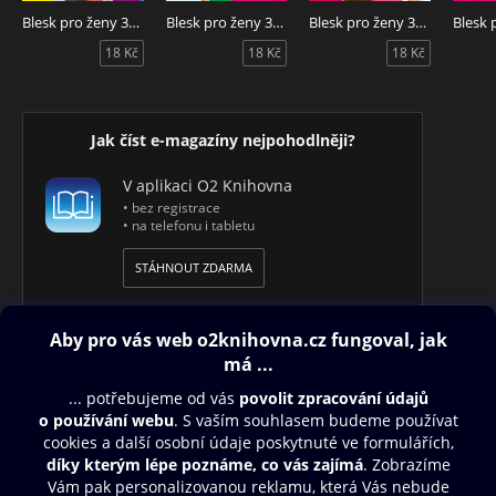
Blesk pro ženy 32/2026
Blesk pro ženy 31/2026
Blesk pro ženy 30/2026
18 Kč
18 Kč
18 Kč
Jak číst e-magazíny nejpohodlněji?
V aplikaci O2 Knihovna
• bez registrace
• na telefonu i tabletu
STÁHNOUT ZDARMA
Obsah ke stažení
Moje O2 Knihovna