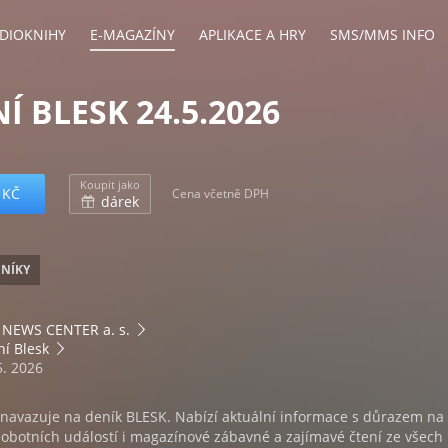
DIOKNIHY
E-MAGAZÍNY
APLIKACE A HRY
SMS/MMS INFO
Í BLESK 24.5.2026
Koupit jako
 KČ
Cena včetně DPH
dárek
ENÍKY
NEWS CENTER a. s.
í Blesk
5. 2026
navazuje na deník BLESK. Nabízí aktuální informace s důrazem na
sobotních událostí i magazínové zábavné a zajímavé čtení ze všech