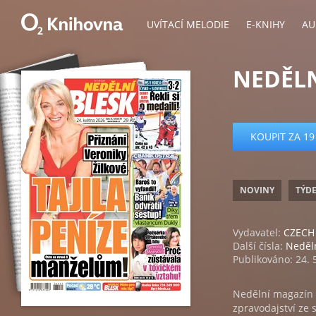
UVÍTACÍ MELODIE
E-KNIHY
AU
NEDĚLN
KOUPIT ZA 19
NOVINY
TÝD
Vydavatel:
CZECH 
Další čísla:
Neděln
Publikováno: 24. 
Nedělní magazín 
zpravodajství ze 