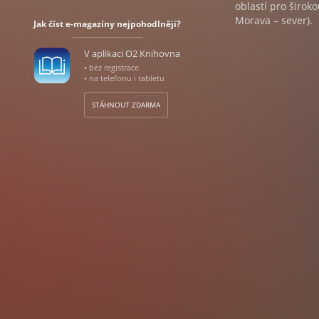
oblastí pro širok
Morava – sever).
Jak číst e-magazíny nejpohodlněji?
V aplikaci O2 Knihovna
• bez registrace
• na telefonu i tabletu
STÁHNOUT ZDARMA