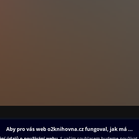
ovna
Další zábava
Oneplay