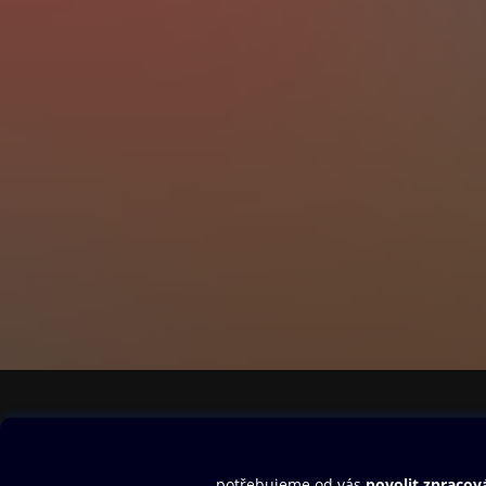
Obsah ke stažení
Moje O2 Knih
Uvítací melodie
Přihlásit se
Aplikace a hry