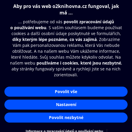
Obsah ke stažení
Moje O2 Knihovna
Další zábava
© O2 Czech Republic a.s.
Nákupní řád
Přístupnost
Aplikace O2 Knihovna
Zásady zpracování osobních údajů
Čti a poslouchej své e-knihy a
Cookies
audioknihy rychleji a pohodlněji.
Nastavení cookies
STÁHNOUT