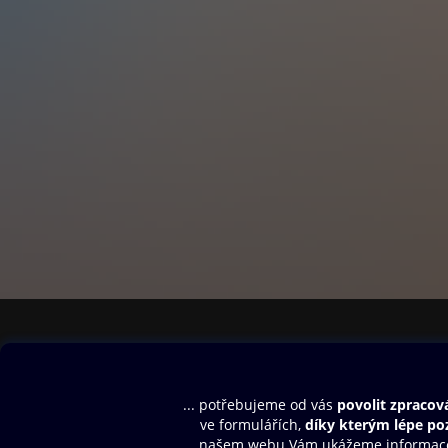
Obsah ke stažení
Moje O2 Knih
Uvítací melodie
Přihlásit se
Aplikace a hry
E-knihy
Dárkový poukaz
SMS/MMS Info
Audioknihy
Nápověda