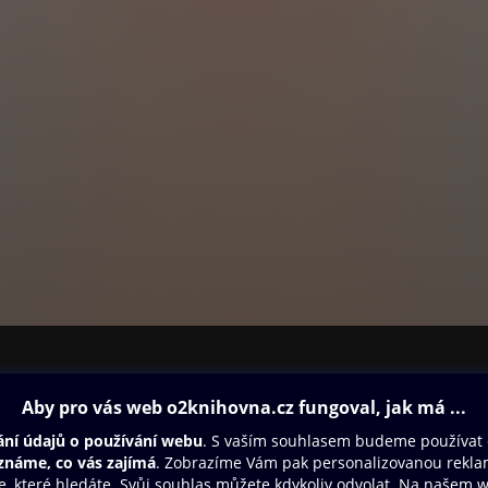
ovna
Další zábava
Oneplay
Oneplay Originály
Sport