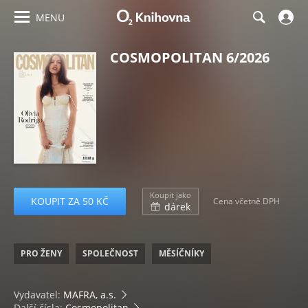
MENU
COSMOPOLITAN 6/2026
Koupit jako
KOUPIT ZA 50 KČ
Cena včetně DPH
dárek
PRO ŽENY
SPOLEČNOST
MĚSÍČNÍKY
Vydavatel:
MAFRA, a.s.
Další čísla:
Cosmopolitan