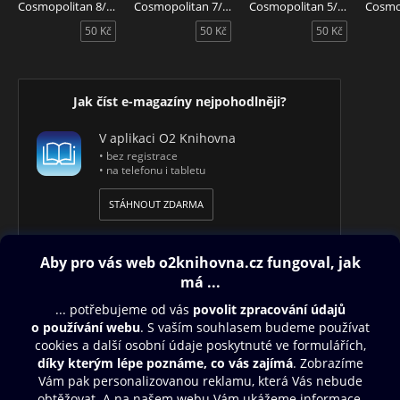
Cosmopolitan 8/2026
Cosmopolitan 7/2026
Cosmopolitan 5/2026
50 Kč
50 Kč
50 Kč
Jak číst e-magazíny nejpohodlněji?
V aplikaci O2 Knihovna
• bez registrace
• na telefonu i tabletu
STÁHNOUT ZDARMA
Obsah ke stažení
Moje O2 Knihovna
Další zábava