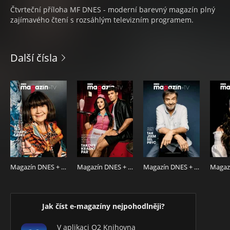
Čtvrteční příloha MF DNES - moderní barevný magazín plný
zajímavého čtení s rozsáhlým televizním programem.
Další čísla
Magazín DNES + TV 6.8.2026
Magazín DNES + TV 30.7.2026
Magazín DNES + TV 23.7.2026
Jak číst e-magazíny nejpohodlněji?
V aplikaci O2 Knihovna