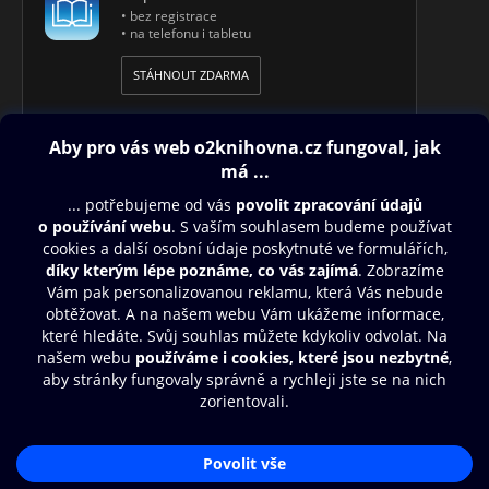
• bez registrace
• na telefonu i tabletu
STÁHNOUT ZDARMA
Obsah ke stažení
Moje O2 Knihovna
Další zábava
© O2 Czech Republic a.s.
Nákupní řád
Přístupnost
Aplikace O2 Knihovna
Zásady zpracování osobních údajů