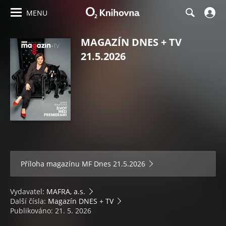
MENU
MAGAZÍN DNES + TV
21.5.2026
Příloha magazínu
MF Dnes 21.5.2026
Vydavatel:
MAFRA, a.s.
Další čísla:
Magazín DNES + TV
Publikováno: 21. 5. 2026