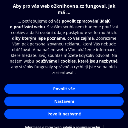
Obsah ke stažení
Moje O2 Knihovna
Další zábava
© O2 Czech Republic a.s.
Nákupní řád
Přístupnost
Aplikace O2 Knihovna
Zásady zpracování osobních údajů
Čti a poslouchej své e-knihy a
Cookies
audioknihy rychleji a pohodlněji.
Nastavení cookies
STÁHNOUT