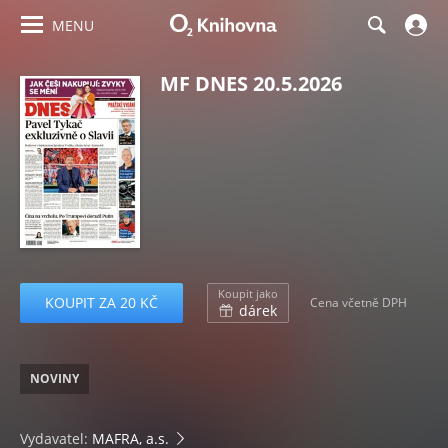
MENU
MF DNES 20.5.2026
Koupit jako
KOUPIT ZA 20 KČ
Cena včetně DPH
dárek
NOVINY
Vydavatel:
MAFRA, a.s.