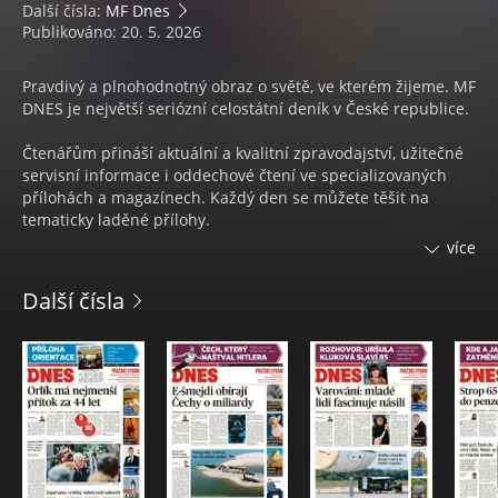
Další čísla:
MF Dnes
Publikováno: 20. 5. 2026
Pravdivý a plnohodnotný obraz o světě, ve kterém žijeme. MF
DNES je největší seriózní celostátní deník v České republice.
Čtenářům přináší aktuální a kvalitní zpravodajství, užitečné
servisní informace i oddechové čtení ve specializovaných
přílohách a magazínech. Každý den se můžete těšit na
tematicky laděné přílohy.
více
Každý týden na 4 magazíny:
Další čísla
• Pondělí s nejčtenějším ženským časopisem
ONA DNES
• V úterý čtenáři naleznou speciální přílohu s ověřenými
spotřebitelskými
TESTY KVALITY
• Středa s inspirací pro váš domov a zahradu v
DOMA DNES
• Čtvrtek s televizním programem
Magazín DNES+TV
• Pátek se mohou čtenáři těšit na časopis
DNES Speciál
• Sobota se spoustou zajímavého čtení na volné dny ve
Víkend DNES a v Orientaci Lidových novin.