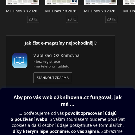
V RÁMCI NÁKUPU MÁTE K DISPOZICI 2 LIBOVOLNÁ
MF Dnes 8.8.2026
MF Dnes 7.8.2026
MF Dnes 6.8.2026
MF Dne
REGIONÁLNÍ VYDÁNÍ TOHOTO TITULU.
20 Kč
20 Kč
20 Kč
Jak číst e-magazíny nejpohodlněji?
V aplikaci O2 Knihovna
• bez registrace
• na telefonu i tabletu
STÁHNOUT ZDARMA
Obsah ke stažení
Moje O2 Knihovna