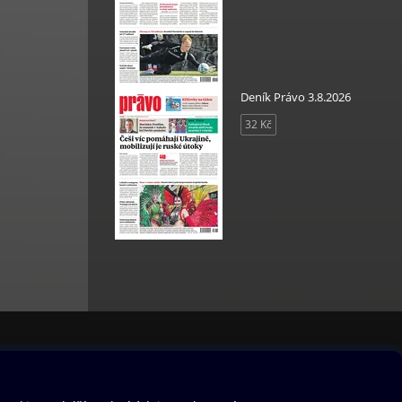
ltury
 a
Deník Právo 3.8.2026
32 Kč
že,