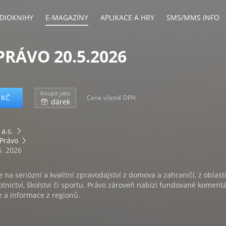
DIOKNIHY
E-MAGAZÍNY
APLIKACE A HRY
SMS/MMS INFO
PRÁVO 20.5.2026
Koupit jako
 KČ
Cena včetně DPH
dárek
 a.s.
 Právo
5. 2026
 na seriózní a kvalitní zpravodajství z domova a zahraničí, z oblast
tnictví, školství či sportu. Právo zároveň nabízí fundované koment
e a informace z regionů.