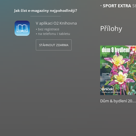
•
SPORT EXTRA
St
Jak číst e-magazíny nejpohodlněji?
•
KOKTEJL
Pravide
hýbe společností.
V aplikaci O2 Knihovna
•
PC - TV - FOTO
I
Přílohy
• bez registrace
techniky.
• na telefonu i tabletu
Úterý
STÁHNOUT ZDARMA
•
STYL PRO ŽENY
zajímavými rozhov
Inspiruje příběhy
módy i kosmetiky,
připravují špičko
přírodní, zejména
možnostech, které
moderní lékařská 
Dům & bydlení 20.5.2026
rodině, zdravému 
Středa
•
DŮM & BYDLEN
bydlení. Pomáhá č