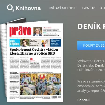
UVÍTACÍ MELODIE
E-KNIHY
AU
DENÍK 
KOUPIT ZA 32
Vydavatel:
Borgis,
Další čísla:
Deník
Publikováno: 20. 
Právo se zaměřuje
ekonomiky, zdravo
analýzy, reportáž
Pondělí