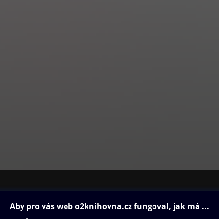
gn. Přináší exkluzivní rozhovory s významnými osobnostmi české ku
kém soukromí, nechybějí pravidelné stránky věnované zahrádkaření
tuře.
á literární příloha pro náročného čtenáře.
tení na celý víkend pro čtenáře všech generací, rozhovory, reportá
y. Navíc s televizním programem na celý týden.
ovna
Další zábava
Oneplay