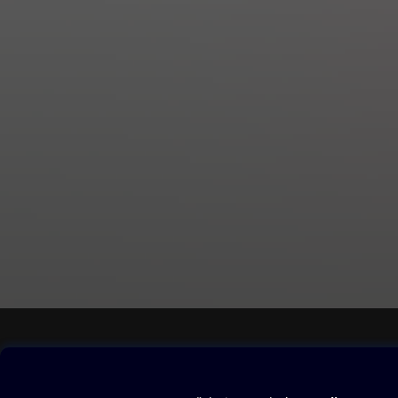
nebo bytový desi
v jejich autentic
zahradní architek
Čtvrtek
•
SALON
Jedinečn
Sobota
•
MAGAZÍN + TV
Č
historie, křížovk
Obsah ke stažení
Moje O2 Knih
Uvítací melodie
Přihlásit se
Aplikace a hry