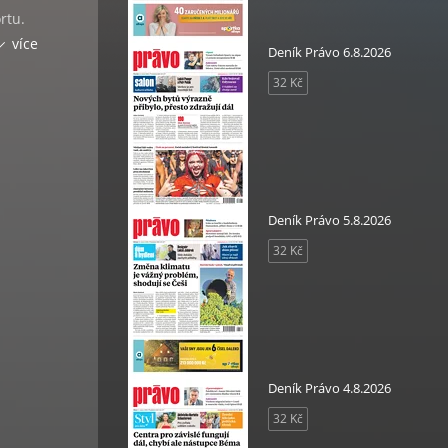
rtu.
em co
více
Deník Právo 6.8.2026
ní
32 Kč
orů.
světa
Deník Právo 5.8.2026
32 Kč
ogii,
Deník Právo 4.8.2026
32 Kč
bu,