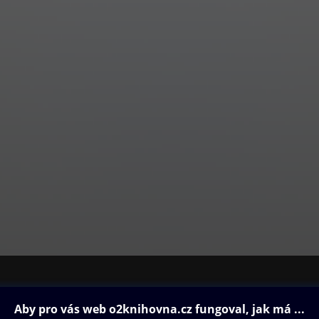
ovna
Další zábava