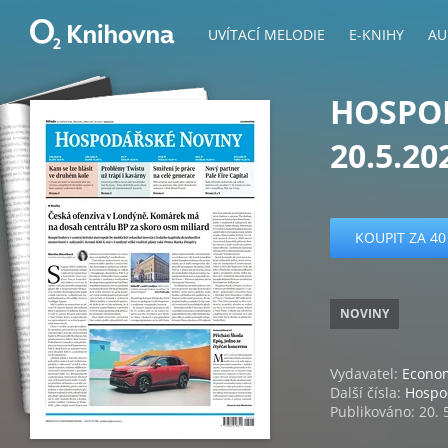
UVÍTACÍ MELODIE
E-KNIHY
AU
HOSPOD
20.5.20
KOUPIT ZA 40
NOVINY
Vydavatel:
Econom
Další čísla:
Hospo
Publikováno: 20. 