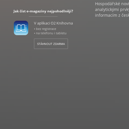
Hospodářské novin
analytickými prvk
Jak číst e-magazíny nejpohodlněji?
informacím z česk
V aplikaci O2 Knihovna
• bez registrace
• na telefonu i tabletu
STÁHNOUT ZDARMA