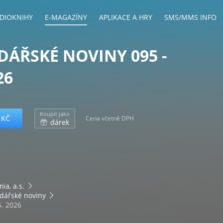
DIOKNIHY
E-MAGAZÍNY
APLIKACE A HRY
SMS/MMS INFO
ÁŘSKÉ NOVINY 095 -
26
Koupit jako
 KČ
Cena včetně DPH
dárek
ia, a.s.
dářské noviny
5. 2026