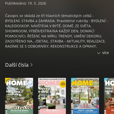
Publikováno: 19. 5. 2026
Časopis se skládá ze tří hlavních tématických celků -
BYDLENÍ, STAVBA a ZAHRADA. Pravidelné rubriky : BYDLENÍ -
KALEIDOSKOP, NÁVŠTEVA V BYTĚ, DOMĚ, ZE SVĚTA,
SHOWROOM, VÝBĚR/EXTRA/NA KAŽDÝ DEN, DOMÁCÍ
POMOCNÍCI, ŘEŠENÍ, NA MÍRU, TRENDY, UMĚNÍ DEKORU,
ZAOSTŘENO NA.../DETAIL. STAVBA - AKTUALITY, REALIZACE,
RADÍME SE S ODBORNÍKY, REKONSTRUKCE A OPRAVY,
POSTŘEHY, EKOLOGICKÉ A ENERGETICKY ÚSPORNÉ BYDLENÍ,
více
LEXIKON STAVITELE, DETAIL/ZAOSTŘENO NA..., JAK A Z ČEHO,
PRO A PROTI, OTAZNÍKY A PARAGRAFY, FINANCE, TEPLO
Další čísla
DOMOVA. ZAHRADA - MĚSÍC V ZAHRADĚ, NÉVŠTEVA V
ZAHRADĚ, ZAHRADNÍ ARCHITEKT, INSPIRACE/TIPY DO
ZAHRADY, ZAHRADNÍ TECHNIKA A NÁŘADÍ, RELAX.