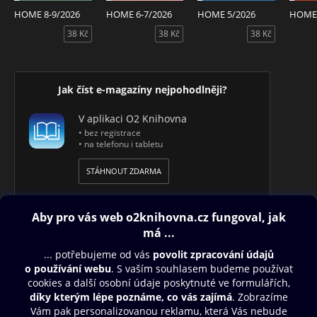
HOME 8-9/2026
HOME 6-7/2026
HOME 5/2026
HOME 
38 Kč
38 Kč
38 Kč
Jak číst e-magazíny nejpohodlněji?
V aplikaci O2 Knihovna
• bez registrace
• na telefonu i tabletu
STÁHNOUT ZDARMA
Obsah ke stažení
Moje O2 Knihovna