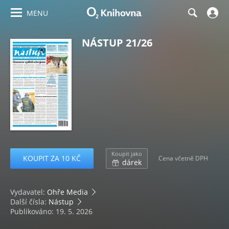
MENU
NÁSTUP 21/26
Koupit jako
KOUPIT ZA 10 KČ
Cena včetně DPH
dárek
Vydavatel:
Ohře Media
Další čísla:
Nástup
Publikováno: 19. 5. 2026