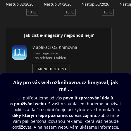
Nástup 32/2026
Nástup 31/2026
Nástup 30/2026
Nástu
10 Kč
10 Kč
10 Kč
Jak číst e-magazíny nejpohodlněji?
V aplikaci O2 Knihovna
• bez registrace
• na telefonu i tabletu
STÁHNOUT ZDARMA
Obsah ke stažení
Moje O2 Knihovna
Další zábava