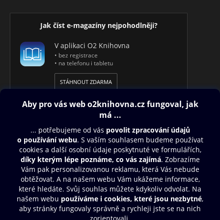
Jak číst e-magazíny nejpohodlněji?
V aplikaci O2 Knihovna
• bez registrace
• na telefonu i tabletu
STÁHNOUT ZDARMA
Obsah ke stažení
Moje O2 Knihovna
Další zábava
© O2 Czech Republic a.s.