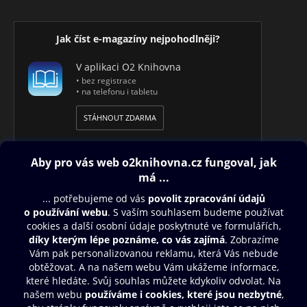
Jak číst e-magazíny nejpohodlněji?
V aplikaci O2 Knihovna
• bez registrace
• na telefonu i tabletu
STÁHNOUT ZDARMA
Obsah ke stažení
Moje O2 Knihovna
Další zábava