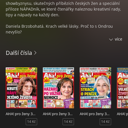
showbyznysu, skutečných příbězích českých žen a speciální
příloze NÁPADník, ve které čtenářky naleznou kreativní rady,
tipy a nápady na každý den.
Daniela Brzobohatá. Krach velké lásky. Proč to s Ondrou
nevyšlo?
Jaroslav z Vrchlabí. Jak bojuje s dědičnou chorobou krve.
více
Tipy, jak se ochránit před pocením.
Další čísla
Jóga pro udržení kondice i ve vyšším věku.
Lektorka o tom, jak cvičení zlepšuje pohyblivost a vitalitu.
AHA! pro ženy 32/2026
AHA! pro ženy 31/2026
AHA! pro ženy 30/2026
14 Kč
14 Kč
14 Kč