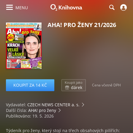
MENU
AHA! PRO ŽENY 21/2026
Koupit jako
KOUPIT ZA 14 KČ
Cena včetně DPH
dárek
Vydavatel:
CZECH NEWS CENTER a. s.
Další čísla:
AHA! pro ženy
Publikováno: 19. 5. 2026
Týdeník pro ženy, který stojí na třech obsahových pilířích: