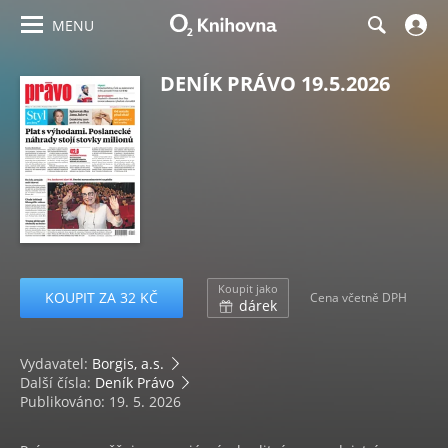
MENU
DENÍK PRÁVO 19.5.2026
Koupit jako
KOUPIT ZA 32 KČ
Cena včetně DPH
dárek
Vydavatel:
Borgis, a.s.
Další čísla:
Deník Právo
Publikováno: 19. 5. 2026