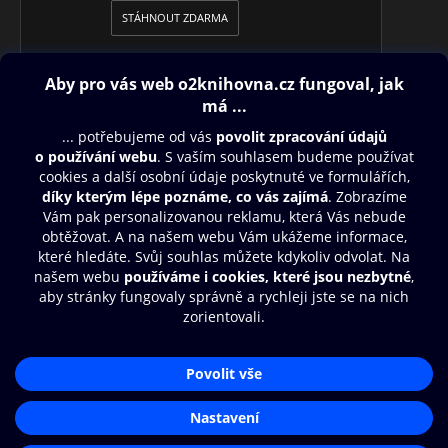
STÁHNOUT ZDARMA
•
MAGAZÍN + TV
Čtení na celý víkend pro čtenáře všech
generací, rozhovory, reportáže, historie, křížovky. Navíc s
televizním programem na celý týden.
Obsah ke stažení
Moje O2 Knihovna
Další zábava
© O2 Czech Republic a.s.
Nákupní řád
Přístupnost
Aplikace O2 Knihovna
Zásady zpracování osobních údajů
Čti a poslouchej své e-knihy a
Cookies
audioknihy rychleji a pohodlněji.