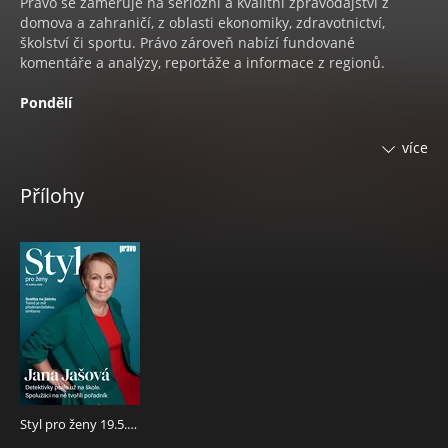
Právo se zaměřuje na seriózní a kvalitní zpravodajství z
domova a zahraničí, z oblasti ekonomiky, zdravotnictví,
školství či sportu. Právo zároveň nabízí fundované
komentáře a analýzy, reportáže a informace z regionů.
Pondělí
•
SPORT EXTRA
Stálá pondělní příloha obsahuje rozšířené
více
zpravodajství ze světa sportu.
•
KOKTEJL
Pravidelná pondělní rubrika informuje o
Přílohy
novinkách ze světa celebrit a všem co hýbe společností.
•
PC - TV - FOTO
Informace o trendech ze světa počítačů,
fotografování a audiovizuální techniky.
Úterý
•
STYL PRO ŽENY
Styl je časopis především pro ženy, ale
nejen pro ně. Překvapí zajímavými rozhovory s osobnostmi
ze šoubyznysu, vědy, umění, sportu i dalších oborů.
Inspiruje příběhy žen, jež se dokázaly poprat s osudem.
Nabízí nejnovější trendy ze světa módy i kosmetiky, ale i
báječné recepty pro začátečníky i pokročilé, které pro nás
Styl pro ženy 19.5.2026
připravují špičkoví kuchaři z celé republiky. Najdete tu i