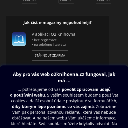
Jak číst e-magazíny nejpohodlněji?
V aplikaci O2 Knihovna
• bez registrace
• na telefonu i tabletu
STÁHNOUT ZDARMA
Obsah ke stažení
Moje O2 Knihovna
Další zábava