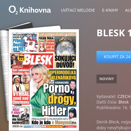
UVÍTACÍ MELODIE
E-KNIHY
AU
BLESK 1
KOUPIT ZA 24
NOVINY
Vydavatel:
CZECH 
Další čísla:
Blesk
Publikováno: 16. 
Deník Blesk, nejp
doby nevyhýbající