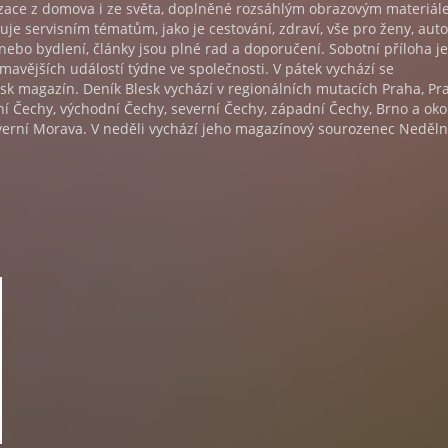
nzace z domova i ze světa, doplněné rozsáhlým obrazovým materiál
uje servisním tématům, jako je cestování, zdraví, vše pro ženy, auto
nebo bydlení, články jsou plné rad a doporučení. Sobotní příloha je
avějších událostí týdne ve společnosti. V pátek vychází se
k magazín. Deník Blesk vychází v regionálních mutacích Praha, Pr
žní Čechy, východní Čechy, severní Čechy, západní Čechy, Brno a okol
everní Morava. V neděli vychází jeho magazínový sourozenec Neděln