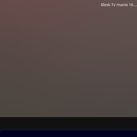
Blesk Tv manie 16.5.2026
Obsah ke stažení
Moje O2 Knih