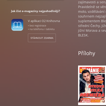
zajímavosti a se
Pravidelně se věn
Jak číst e-magazíny nejpohodlněji?
moto, vzdělávání 
souhrnem nejzajím
V aplikaci O2 Knihovna
suplementem Bles
střední Čechy, ji
• bez registrace
• na telefonu i tabletu
jižní Morava a s
BLESK.
STÁHNOUT ZDARMA
Přílohy