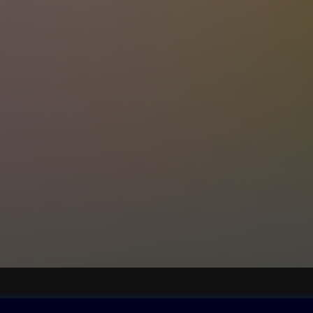
ovna
Další zábava