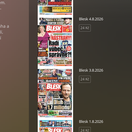
em.
-
Blesk 4.8.2026
aha a
24 Kč
í,
í
Blesk 3.8.2026
24 Kč
Blesk 1.8.2026
24 Kč